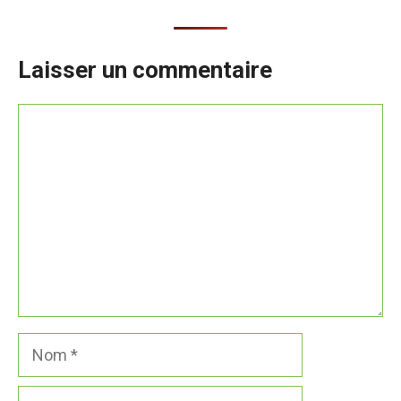
Laisser un commentaire
Commentaire
Nom
E-