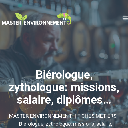
Aller
au
contenu
Biérologue,
zythologue: missions,
salaire, diplômes…
MASTER ENVIRONNEMENT
FICHES METIERS
Biérologue, zythologue: missions, salaire,