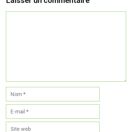
Laisser un commentaire
Commentaire
Nom
E-
mail
Site