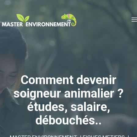
Aller
au
contenu
Comment devenir
soigneur animalier ?
études, salaire,
débouchés..