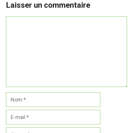
Laisser un commentaire
Commentaire
Nom
E-
mail
Site